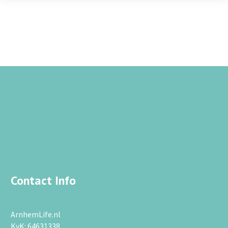
Contact Info
ArnhemLife.nl
KvK: 64631338