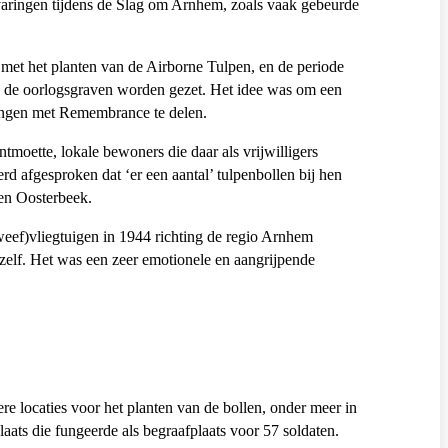
ervaringen tijdens de Slag om Arnhem, zoals vaak gebeurde
met het planten van de Airborne Tulpen, en de periode
 de oorlogsgraven worden gezet. Het idee was om een ​​
ringen met Remembrance te delen.
oette, lokale bewoners die daar als vrijwilligers
d afgesproken dat ‘er een aantal’ tulpenbollen bij hen
en Oosterbeek.
zweef)vliegtuigen in 1944 richting de regio Arnhem
zelf. Het was een zeer emotionele en aangrijpende
re locaties voor het planten van de bollen, onder meer in
aats die fungeerde als begraafplaats voor 57 soldaten.