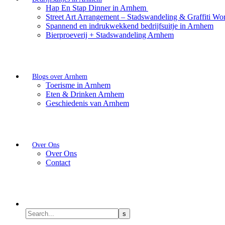
Hap En Stap Dinner in Arnhem
Street Art Arrangement – Stadswandeling & Graffiti Wo
Spannend en indrukwekkend bedrijfsuitje in Arnhem
Bierproeverij + Stadswandeling Arnhem
Blogs over Arnhem
Toerisme in Arnhem
Eten & Drinken Arnhem
Geschiedenis van Arnhem
Over Ons
Over Ons
Contact