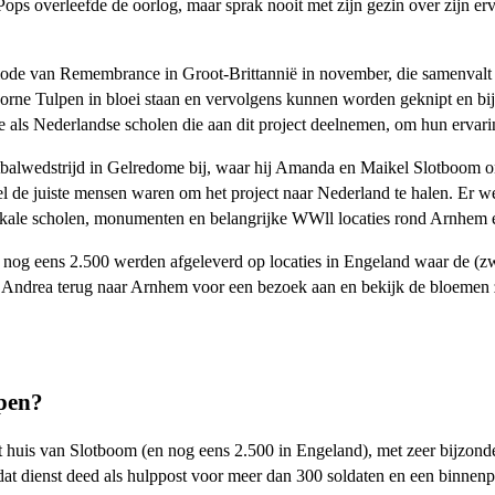
 Pops overleefde de oorlog, maar sprak nooit met zijn gezin over zijn 
ode van Remembrance in Groot-Brittannië in november, die samenvalt 
rne Tulpen in bloei staan ​​en vervolgens kunnen worden geknipt en bij
e als Nederlandse scholen die aan dit project deelnemen, om hun erva
alwedstrijd in Gelredome bij, waar hij Amanda en Maikel Slotboom ontm
de juiste mensen waren om het project naar Nederland te halen. Er wer
okale scholen, monumenten en belangrijke WWll locaties rond Arnhem 
ijl nog eens 2.500 werden afgeleverd op locaties in Engeland waar de (
w Andrea terug naar Arnhem voor een bezoek aan en bekijk de bloemen 
lpen?
t huis van Slotboom (en nog eens 2.500 in Engeland), met zeer bijzonde
dat dienst deed als hulppost voor meer dan 300 soldaten en een binnenpl