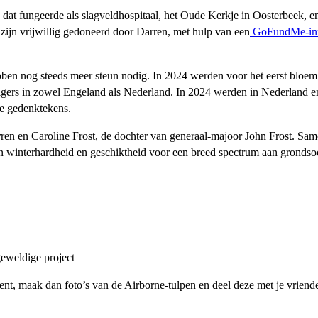
, dat fungeerde als slagveldhospitaal, het Oude Kerkje in Oosterbeek, 
 zijn vrijwillig gedoneerd door Darren, met hulp van een
GoFundMe-inz
n nog steeds meer steun nodig. In 2024 werden voor het eerst bloembo
ligers in zowel Engeland als Nederland. In 2024 werden in Nederland 
le gedenktekens.
n en Caroline Frost, de dochter van generaal-majoor John Frost. Samen 
 winterhardheid en geschiktheid voor een breed spectrum aan gronds
eweldige project
ent, maak dan foto’s van de Airborne-tulpen en deel deze met je vriend