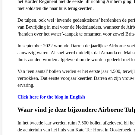
het Border Regiment met de eerste lift richting Arnhem ging.
met soldaten die naar huis terugkeerden.
De tulpen, ook wel ‘levende gedenktekens’ herdenken de peri
van Bevrijding in mei voor de Nederlanders, wanneer de Airbo
‘handen over het water’-aanpak te omarmen voor zowel Brits
In september 2022 woonde Darren de jaarlijkse Airborne voetb
aanwezig waren. Al snel werd duidelijk dat Amanda en Maikel 
thuis zouden worden afgeleverd om te worden gedeeld met l
Van ‘een aantal’ bollen werden er het eerste jaar 4.500, terw
vertrokken. Dat eerste voorjaar keerden Darren en zijn vrou
ervaring.
Click here for the blog in English
Waar vind je deze bijzondere Airborne Tu
In het tweede jaar werden ruim 7.500 bollen afgeleverd bij he
de achtertuin van het huis van Kate Ter Horst in Oosterbeek, 