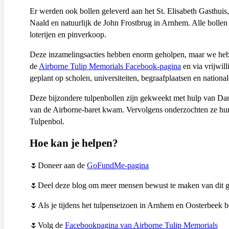
Er werden ook bollen geleverd aan het St. Elisabeth Gasthuis
Naald en natuurlijk de John Frostbrug in Arnhem. Alle bollen
loterijen en pinverkoop.
Deze inzamelingsacties hebben enorm geholpen, maar we hebbe
de
Airborne Tulip Memorials Facebook-pagina
en via vrijwil
geplant op scholen, universiteiten, begraafplaatsen en nationa
Deze bijzondere tulpenbollen zijn gekweekt met hulp van Darre
van de Airborne-baret kwam. Vervolgens onderzochten ze hun
Tulpenbol.
Hoe kan je helpen?
🌷Doneer aan de
GoFundMe-pagina
🌷Deel deze blog om meer mensen bewust te maken van dit g
🌷Als je tijdens het tulpenseizoen in Arnhem en Oosterbeek b
🌷Volg de
Facebookpagina van Airborne Tulip Memorials