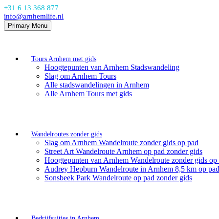
+31 6 13 368 877
info@arnhemlife.nl
Primary Menu
Tours Arnhem met gids
Hoogtepunten van Arnhem Stadswandeling
Slag om Arnhem Tours
Alle stadswandelingen in Arnhem
Alle Arnhem Tours met gids
Wandelroutes zonder gids
Slag om Arnhem Wandelroute zonder gids op pad
Street Art Wandelroute Arnhem op pad zonder gids
Hoogtepunten van Arnhem Wandelroute zonder gids op
Audrey Hepburn Wandelroute in Arnhem 8,5 km op pad
Sonsbeek Park Wandelroute op pad zonder gids
Bedrijfsuitjes in Arnhem