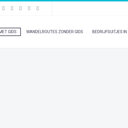
MET GIDS
WANDELROUTES ZONDER GIDS
BEDRIJFSUITJES I