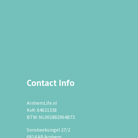
Contact Info
ArnhemLife.nl
KvK: 64631338
BTW: NL001882964B73
Sonsbeeksingel 27/2
6814 AB Arnhem