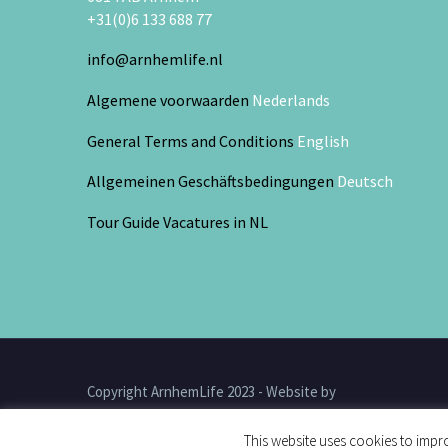
+31(0)6 133 688 77
info@arnhemlife.nl
Algemene voorwaarden
Nederlands
General Terms and Conditions
English
Allgemeinen Geschäftsbedingungen
Deutsch
Tour Guide Vacatures in NL
Copyright ArnhemLife 2023 - Website by
BOOOM Digital
This website uses cookies to impro