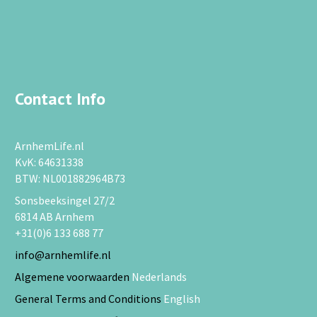
Contact Info
ArnhemLife.nl
KvK: 64631338
BTW: NL001882964B73
Sonsbeeksingel 27/2
6814 AB Arnhem
+31(0)6 133 688 77
info@arnhemlife.nl
Algemene voorwaarden
Nederlands
General Terms and Conditions
English