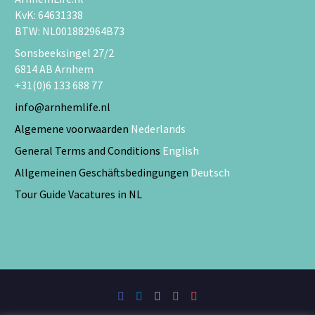
KvK: 64631338
BTW: NL001882964B73
Sonsbeeksingel 27/2
6814 AB Arnhem
+31(0)6 133 688 77
info@arnhemlife.nl
Algemene voorwaarden
Nederlands
General Terms and Conditions
English
Allgemeinen Geschäftsbedingungen
Deutsch
Tour Guide Vacatures in NL