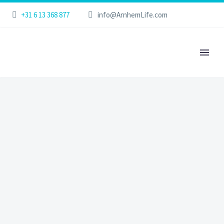
+31 6 13 368 877
info@ArnhemLife.com