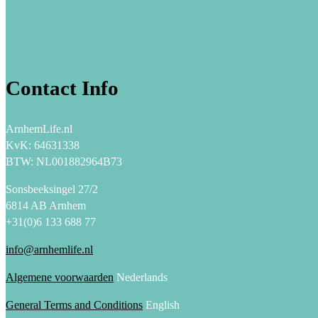
Contact Info
ArnhemLife.nl
KvK: 64631338
BTW: NL001882964B73
Sonsbeeksingel 27/2
6814 AB Arnhem
+31(0)6 133 688 77
info@arnhemlife.nl
Algemene voorwaarden
Nederlands
General Terms and Conditions
English