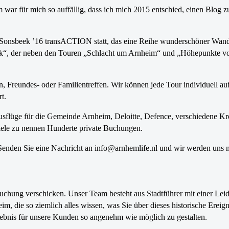
ar für mich so auffällig, dass ich mich 2015 entschied, einen Blog z
l Sonsbeek ’16 transACTION statt, das eine Reihe wunderschöner Wandg
alk“, der neben den Touren „Schlacht um Arnheim“ und „Höhepunkte von
n, Freundes- oder Familientreffen. Wir können jede Tour individuell a
t.
sausflüge für die Gemeinde Arnheim, Deloitte, Defence, verschiedene
spiele zu nennen Hunderte private Buchungen.
Senden Sie eine Nachricht an info@arnhemlife.nl und wir werden uns m
Buchung verschicken. Unser Team besteht aus Stadtführer mit einer Leid
 die so ziemlich alles wissen, was Sie über dieses historische Ereig
lebnis für unsere Kunden so angenehm wie möglich zu gestalten.