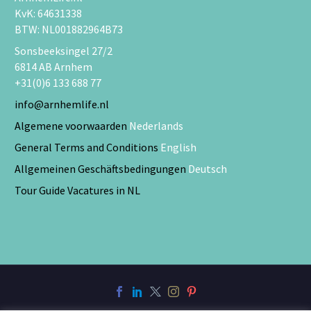
KvK: 64631338
BTW: NL001882964B73
Sonsbeeksingel 27/2
6814 AB Arnhem
+31(0)6 133 688 77
info@arnhemlife.nl
Algemene voorwaarden
Nederlands
General Terms and Conditions
English
Allgemeinen Geschäftsbedingungen
Deutsch
Tour Guide Vacatures in NL