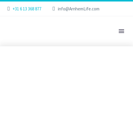
+31 6 13 368 877
info@ArnhemLife.com