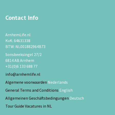
Contact Info
ArnhemLife.nl
KvK: 64631338
BTW: NL001882964B73
Sonsbeeksingel 27/2
6814 AB Arnhem
+31(0)6 133 688 77
info@arnhemlife.nl
Algemene voorwaarden
Nederlands
General Terms and Conditions
English
Allgemeinen Geschäftsbedingungen
Deutsch
Tour Guide Vacatures in NL