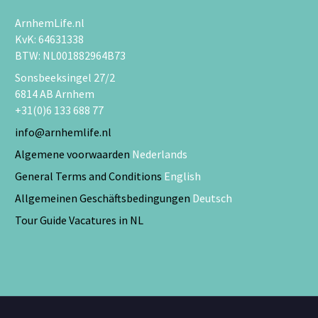
ArnhemLife.nl
KvK: 64631338
BTW: NL001882964B73
Sonsbeeksingel 27/2
6814 AB Arnhem
+31(0)6 133 688 77
info@arnhemlife.nl
Algemene voorwaarden
Nederlands
General Terms and Conditions
English
Allgemeinen Geschäftsbedingungen
Deutsch
Tour Guide Vacatures in NL