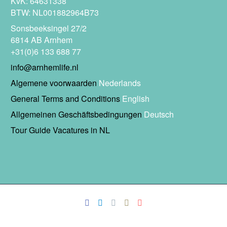
KvK: 64631338
BTW: NL001882964B73
Sonsbeeksingel 27/2
6814 AB Arnhem
+31(0)6 133 688 77
info@arnhemlife.nl
Algemene voorwaarden
Nederlands
General Terms and Conditions
English
Allgemeinen Geschäftsbedingungen
Deutsch
Tour Guide Vacatures in NL