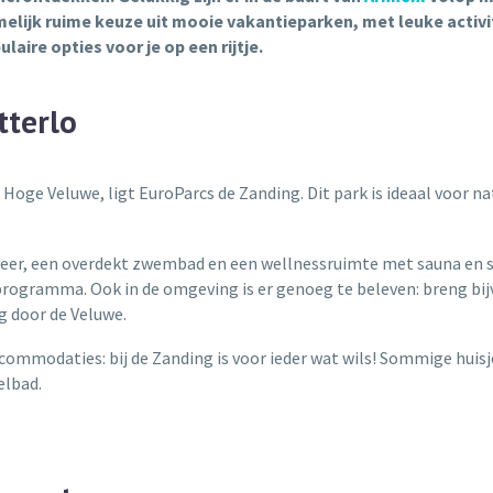
amelijk ruime keuze uit mooie vakantieparken, met leuke activ
laire opties voor je op een rijtje.
tterlo
e Hoge Veluwe, ligt EuroParcs de Zanding. Dit park is ideaal voor 
eer, een overdekt zwembad en een wellnessruimte met sauna en sto
rogramma. Ook in de omgeving is er genoeg te beleven: breng bi
g door de Veluwe.
ccommodaties: bij de Zanding is voor ieder wat wils! Sommige huisj
elbad.