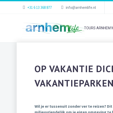
+31 6 13 368 877
info@arnhemlife.nl
TOURS ARNHEM M
OP VAKANTIE DIC
VAKANTIEPARKEN
Wil je er tussenuit zonder ver te reizen? D
milieuvriendelijk om je eigen omgeving te 