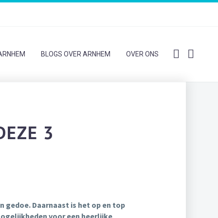
 ARNHEM
BLOGS OVER ARNHEM
OVER ONS
DEZE 3
en gedoe. Daarnaast is het op en top
ogelijkheden voor een heerlijke