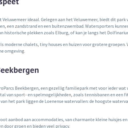
speet
ort Veluwemeer ideaal. Gelegen aan het Veluwemeer, biedt dit par
ven, een zandstrand en een buitenzwembad. Watersporters kunnen 
 historische plekken zoals Elburg, of kan je langs het Dolfinarium
oals moderne chalets, tiny houses en huizen voor grotere groepen. V
ene omgeving.
Beekbergen
roParcs Beekbergen, een gezellig familiepark met voor ieder wat w
 tal van sport- en spelmogelijkheden, zoals tennisbanen en een fi
t van het park liggen de Loenense watervallen: de hoogste waterv
oot aanbod aan accommodaties, van charmante kleine huisjes en ch
n door groen en bieden veel privacy.