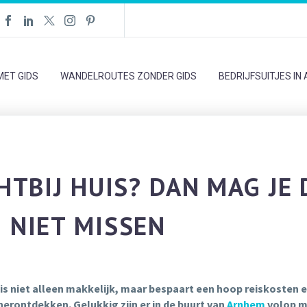
ET GIDS
WANDELROUTES ZONDER GIDS
BEDRIJFSUITJES IN
HTBIJ HUIS? DAN MAG JE 
 NIET MISSEN
it is niet alleen makkelijk, maar bespaart een hoop reiskosten 
herontdekken. Gelukkig zijn er in de buurt van
Arnhem
volop m