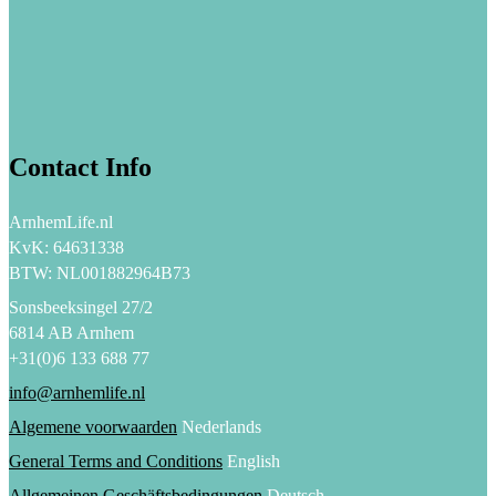
Contact Info
ArnhemLife.nl
KvK: 64631338
BTW: NL001882964B73
Sonsbeeksingel 27/2
6814 AB Arnhem
+31(0)6 133 688 77
info@arnhemlife.nl
Algemene voorwaarden
Nederlands
General Terms and Conditions
English
Allgemeinen Geschäftsbedingungen
Deutsch