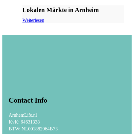
Lokalen Märkte in Arnheim
Weiterlesen
Contact Info
ArnhemLife.nl
KvK: 64631338
BTW: NL001882964B73