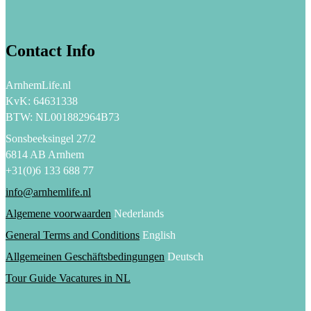
Contact Info
ArnhemLife.nl
KvK: 64631338
BTW: NL001882964B73
Sonsbeeksingel 27/2
6814 AB Arnhem
+31(0)6 133 688 77
info@arnhemlife.nl
Algemene voorwaarden
Nederlands
General Terms and Conditions
English
Allgemeinen Geschäftsbedingungen
Deutsch
Tour Guide Vacatures in NL