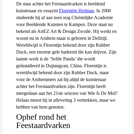
De man achter het Feestaardvarken is beeldend
kunstenaar en essayist
Florentijn Hofman
. In 2000
studeerde hij af aan toen nog
Christelijke Academie
voor Beeldende Kunsten
te
Kampen
. Deze staat nu
bekend al
s
ArtEZ
A
r
t & Design Zwolle
. Hij werkt en
woont nu in Arnhem maar is geboren in Delfzijl.
Wereldwijd is Florentijn bekend door zijn Rubber
Duck, een enorme gele badeend die kan drijven. Zijn
laatste werk is de ‘Selfie Panda’ die wordt
geïnstalleerd in
Dujiangyan, China.
Florentijn is
wereldwijd bekend door zijn Rubber Duck, maar
voor de Arnhemmers zal hij altijd de kunstenaar
achter het Feestaardvarken zijn. Florentijn heeft
meegedaan aan het 21ste seizoen van Wie Is De Mol?
Helaas moest hij in aflevering 3 vertrekken, maar we
hebben van hem genoten.
Ophef rond het
Feestaardvarken