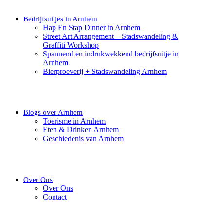
Bedrijfsuitjes in Arnhem
Hap En Stap Dinner in Arnhem
Street Art Arrangement – Stadswandeling &
Graffiti Workshop
Spannend en indrukwekkend bedrijfsuitje in
Arnhem
Bierproeverij + Stadswandeling Arnhem
Blogs over Arnhem
Toerisme in Arnhem
Eten & Drinken Arnhem
Geschiedenis van Arnhem
Over Ons
Over Ons
Contact