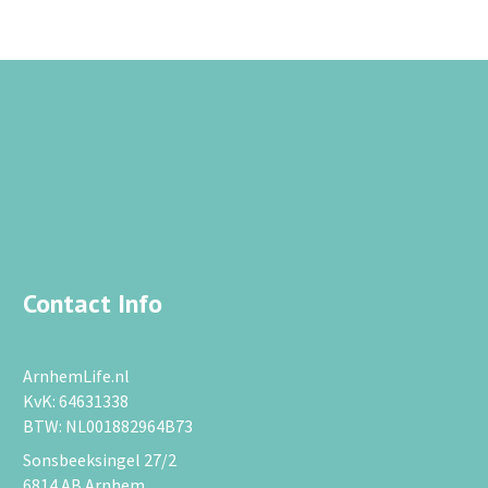
Contact Info
ArnhemLife.nl
KvK: 64631338
BTW: NL001882964B73
Sonsbeeksingel 27/2
6814 AB Arnhem