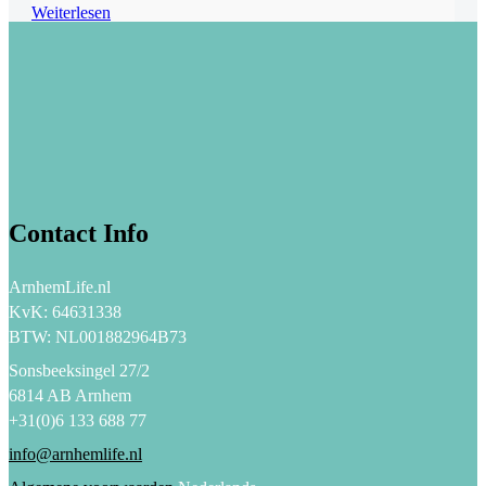
Weiterlesen
Contact Info
ArnhemLife.nl
KvK: 64631338
BTW: NL001882964B73
Sonsbeeksingel 27/2
6814 AB Arnhem
+31(0)6 133 688 77
info@arnhemlife.nl