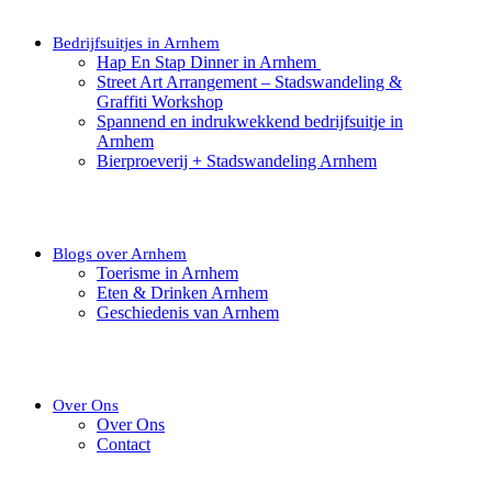
Bedrijfsuitjes in Arnhem
Hap En Stap Dinner in Arnhem
Street Art Arrangement – Stadswandeling &
Graffiti Workshop
Spannend en indrukwekkend bedrijfsuitje in
Arnhem
Bierproeverij + Stadswandeling Arnhem
Blogs over Arnhem
Toerisme in Arnhem
Eten & Drinken Arnhem
Geschiedenis van Arnhem
Over Ons
Over Ons
Contact