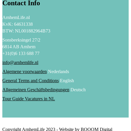
Contact Info
ArnhemLife.nl
KvK: 64631338
BTW: NL001882964B73
Sonsbeeksingel 27/2
6814 AB Arnhem
+31(0)6 133 688 77
info@arnhemlife.nl
Algemene voorwaarden
Nederlands
General Terms and Conditions
English
Allgemeinen Geschäftsbedingungen
Deutsch
Tour Guide Vacatures in NL
Copyright ArnhemLife 2023 - Website by BOOOM Digital