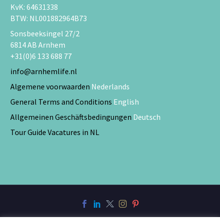
KvK: 64631338
BTW: NL001882964B73
Sonsbeeksingel 27/2
6814 AB Arnhem
+31(0)6 133 688 77
info@arnhemlife.nl
Algemene voorwaarden
Nederlands
General Terms and Conditions
English
Allgemeinen Geschäftsbedingungen
Deutsch
Tour Guide Vacatures in NL