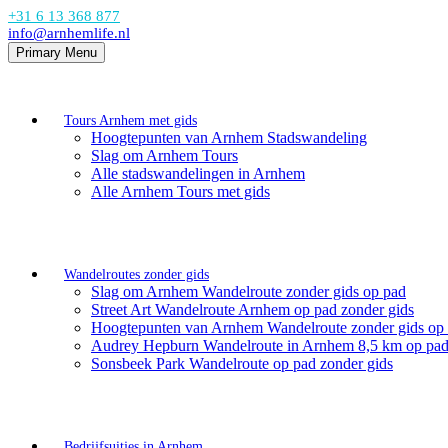
+31 6 13 368 877
info@arnhemlife.nl
Primary Menu
Tours Arnhem met gids
Hoogtepunten van Arnhem Stadswandeling
Slag om Arnhem Tours
Alle stadswandelingen in Arnhem
Alle Arnhem Tours met gids
Wandelroutes zonder gids
Slag om Arnhem Wandelroute zonder gids op pad
Street Art Wandelroute Arnhem op pad zonder gids
Hoogtepunten van Arnhem Wandelroute zonder gids op
Audrey Hepburn Wandelroute in Arnhem 8,5 km op pad
Sonsbeek Park Wandelroute op pad zonder gids
Bedrijfsuitjes in Arnhem