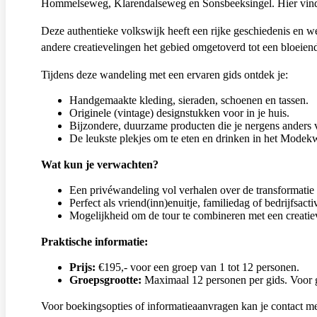
Hommelseweg, Klarendalseweg en Sonsbeeksingel. Hier vind je
Deze authentieke volkswijk heeft een rijke geschiedenis en
andere creatievelingen het gebied omgetoverd tot een bloeien
Tijdens deze wandeling met een ervaren gids ontdek je:
Handgemaakte kleding, sieraden, schoenen en tassen.
Originele (vintage) designstukken voor in je huis.
Bijzondere, duurzame producten die je nergens anders v
De leukste plekjes om te eten en drinken in het Modekw
Wat kun je verwachten?
Een privéwandeling vol verhalen over de transformatie
Perfect als vriend(inn)enuitje, familiedag of bedrijfsactiv
Mogelijkheid om de tour te combineren met een creati
Praktische informatie:
Prijs:
€195,- voor een groep van 1 tot 12 personen.
Groepsgrootte:
Maximaal 12 personen per gids. Voor g
Voor boekingsopties of informatieaanvragen kan je contact m