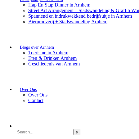
Hap En Stap Dinner in Arnhem
Street Art Arrangement – Stadswandeling & Graffiti Wo
Spannend en indrukwekkend bedrijfsuitje in Arnhem
Bierproeverij + Stadswandeling Arnhem
Blogs over Arnhem
Toerisme in Arnhem
Eten & Drinken Arnhem
Geschiedenis van Arnhem
Over Ons
Over Ons
Contact